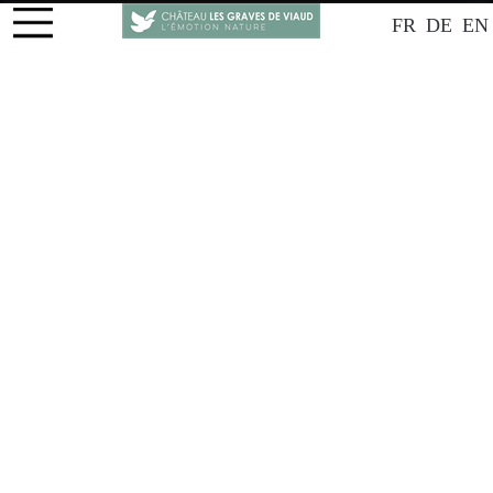
FR
DE
EN
ETHIQUE PAR NATURE
Un Lieu, une Histoire, un Projet
Un projet de reconversion ; en 2010, Philippe Betschart
et sa famille, après des carrières professionnelles riches
et loin du monde du vin, ont repris la propriété.
Château Les Graves de Viaud, situé sur les terroir de
Côtes de Bourg dans le nord de Bordeaux sur le rive
droite de la Dordogne, est engagé dans un viticulture
respectueuse de l'environnement et de la vie en
générale. Bien au delà de notre démarche Bio et
Biodynamique, nous optons pour une agriculture
respectueuse des sols (agriculture de conservation) et
de la biodiversité (Agroforesterie).
Ce projet, qui est complétement intégré dans notre
mode de vie évolu sans cesse et après la création d'un